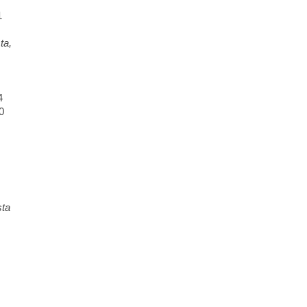
1
ta,
4
0
sta