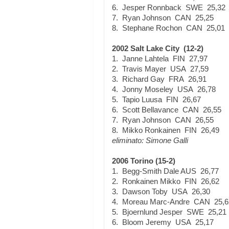
6. Jesper Ronnback SWE 25,32
7. Ryan Johnson CAN 25,25
8. Stephane Rochon CAN 25,01
2002 Salt Lake City (12-2)
1. Janne Lahtela FIN 27,97
2. Travis Mayer USA 27,59
3. Richard Gay FRA 26,91
4. Jonny Moseley USA 26,78
5. Tapio Luusa FIN 26,67
6. Scott Bellavance CAN 26,55
7. Ryan Johnson CAN 26,55
8. Mikko Ronkainen FIN 26,49
eliminato: Simone Galli
2006 Torino (15-2)
1. Begg-Smith Dale AUS 26,77
2. Ronkainen Mikko FIN 26,62
3. Dawson Toby USA 26,30
4. Moreau Marc-Andre CAN 25,6
5. Bjoernlund Jesper SWE 25,21
6. Bloom Jeremy USA 25,17