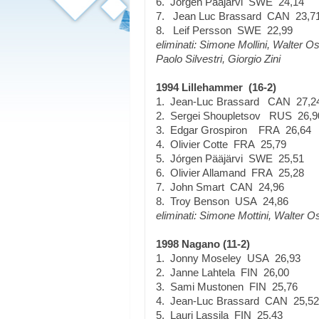
6. Jörgen Pääjärvi SWE 24,14
7. Jean Luc Brassard CAN 23,7
8. Leif Persson SWE 22,99
eliminati: Simone Mollini, Walter Os
Paolo Silvestri, Giorgio Zini
1994 Lillehammer (16-2)
1. Jean-Luc Brassard CAN 27,2
2. Sergei Shoupletsov RUS 26,9
3. Edgar Grospiron FRA 26,64
4. Olivier Cotte FRA 25,79
5. Jórgen Pääjärvi SWE 25,51
6. Olivier Allamand FRA 25,28
7. John Smart CAN 24,96
8. Troy Benson USA 24,86
eliminati: Simone Mottini, Walter O
1998 Nagano (11-2)
1. Jonny Moseley USA 26,93
2. Janne Lahtela FIN 26,00
3. Sami Mustonen FIN 25,76
4. Jean-Luc Brassard CAN 25,52
5. Lauri Lassila FIN 25,43