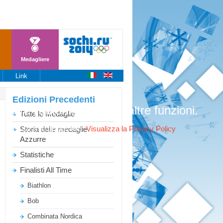
Medagliere
Link
Edizioni
Precedenti
stire l'autenticazione e altre funzioni.
Tutte le Medaglie
ookies sul suo dispositivo.
Visualizza la Privacy Policy
Storia delle medaglie
Azzurre
Statistiche
Finalisti All Time
Biathlon
Bob
Combinata Nordica