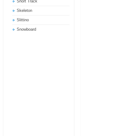
Short Track
Skeleton
Slittino
Snowboard