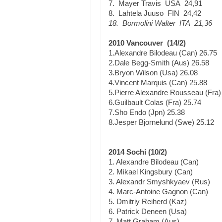
7. Mayer Travis USA 24,91
8. Lahtela Juuso FIN 24,42
18. Bormolini Walter ITA 21,36
2010 Vancouver (14/2)
1.Alexandre Bilodeau (Can) 26.75
2.Dale Begg-Smith (Aus) 26.58
3.Bryon Wilson (Usa) 26.08
4.Vincent Marquis (Can) 25.88
5.Pierre Alexandre Rousseau (Fra)
6.Guilbault Colas (Fra) 25.74
7.Sho Endo (Jpn) 25.38
8.Jesper Bjornelund (Swe) 25.12
2014 Sochi (10/2)
1. Alexandre Bilodeau (Can)
2. Mikael Kingsbury (Can)
3. Alexandr Smyshkyaev (Rus)
4. Marc-Antoine Gagnon (Can)
5. Dmitriy Reiherd (Kaz)
6. Patrick Deneen (Usa)
7. Matt Graham (Aus)