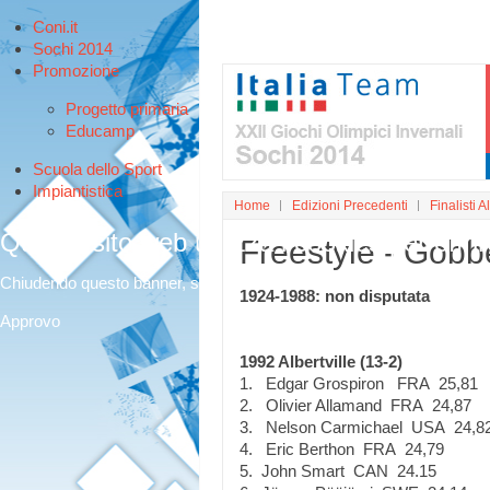
Coni.it
Sochi 2014
Promozione
Progetto primaria
Educamp
Scuola dello Sport
Impiantistica
Home
Edizioni Precedenti
Finalisti A
Questo sito web utilizza i cookies per offri
Freestyle - Gobb
Chiudendo questo banner, scorrendo questa pagina o cliccando qualunq
1924-1988: non disputata
Approvo
1992 Albertville (13-2)
1. Edgar Grospiron FRA 25,81
2. Olivier Allamand FRA 24,87
3. Nelson Carmichael USA 24,8
4. Eric Berthon FRA 24,79
5. John Smart CAN 24.15