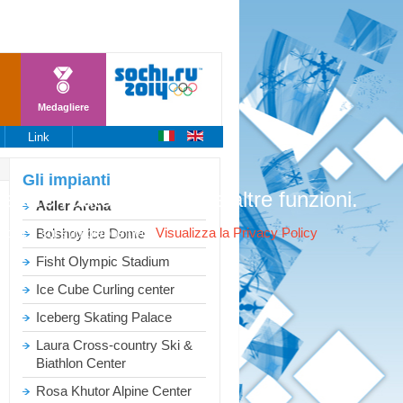
Medagliere
Link
Gli
impianti
stire l'autenticazione e altre funzioni.
Adler Arena
ookies sul suo dispositivo.
Visualizza la Privacy Policy
Bolshoy Ice Dome
Fisht Olympic Stadium
Ice Cube Curling center
Iceberg Skating Palace
Laura Cross-country Ski &
Biathlon Center
Rosa Khutor Alpine Center