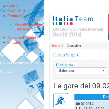
Coni.it
Sochi 2014
Promozione
Progetto primaria
Educamp
Scuola dello Sport
Impiantistica
Home
Discipline
Questo sito web utilizza i cookies per offri
Cerca le gare
Chiudendo questo banner, scorrendo questa pagina o cliccando qualunq
Disciplina
Approvo
Le gare del 09.0
Dat
09.02.2014
15:30 - 17:20