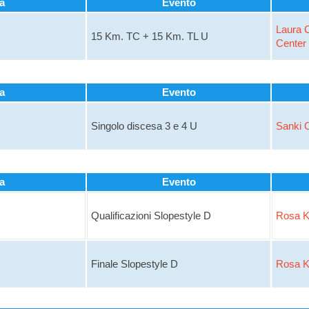
a
Evento
Laura C
15 Km. TC + 15 Km. TL U
Center
a
Evento
Singolo discesa 3 e 4 U
Sanki O
a
Evento
Qualificazioni Slopestyle D
Rosa K
Finale Slopestyle D
Rosa K