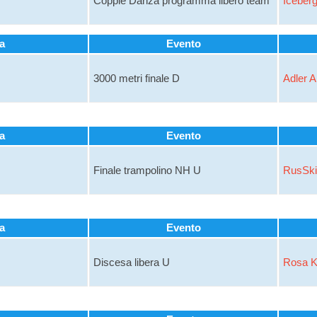
Coppie Danza programma libero team
Iceber
a
Evento
3000 metri finale D
Adler 
a
Evento
Finale trampolino NH U
RusSki
a
Evento
Discesa libera U
Rosa K