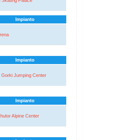
g Skating Palace
Impianto
Arena
Impianto
 Gorki Jumping Center
Impianto
hutor Alpine Center