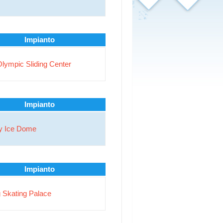
Impianto
lympic Sliding Center
Impianto
y Ice Dome
Impianto
g Skating Palace