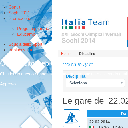
Coni.it
Sochi 2014
Promozione
Progetto primaria
Educamp
Scuola dello Sport
Impiantistica
Home
Discipline
Questo sito web utilizza i cookies per offri
Cerca le gare
Chiudendo questo banner, scorrendo questa pagina o cliccando qualunq
Disciplina
Approvo
Le gare del 22.0
Dat
22.02.2014
15:30 - 17:40