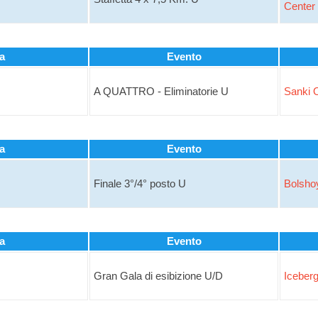
Center
a
Evento
A QUATTRO - Eliminatorie U
Sanki O
a
Evento
Finale 3°/4° posto U
Bolsho
a
Evento
Gran Gala di esibizione U/D
Iceber