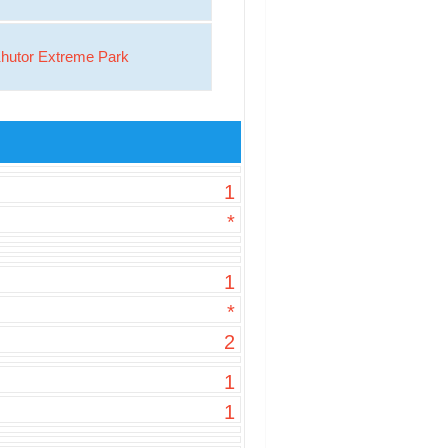
hutor Extreme Park
1
*
1
*
2
1
1