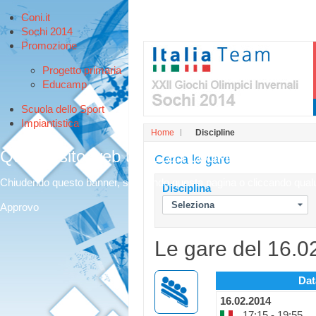
Coni.it
Sochi 2014
Promozione
Progetto primaria
Educamp
Scuola dello Sport
Impiantistica
Home
Discipline
Questo sito web utilizza i cookies per offri
Cerca le gare
Chiudendo questo banner, scorrendo questa pagina o cliccando qualunq
Disciplina
Approvo
Le gare del 16.0
Dat
16.02.2014
17:15 - 19:55