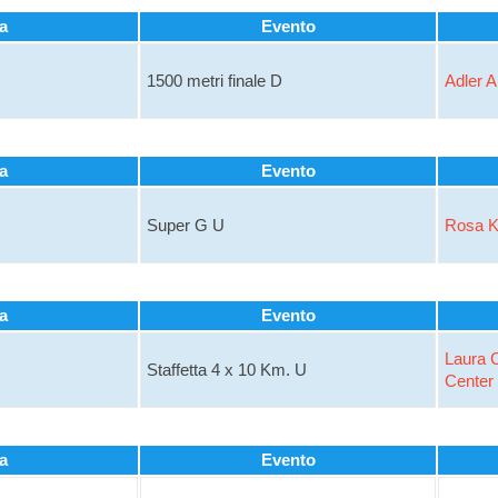
a
Evento
1500 metri finale D
Adler 
a
Evento
Super G U
Rosa K
a
Evento
Laura C
Staffetta 4 x 10 Km. U
Center
a
Evento