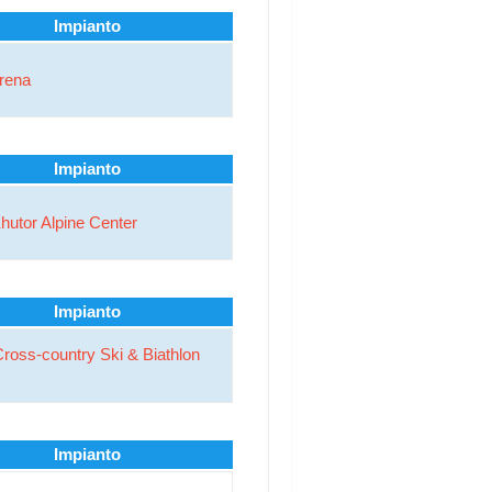
Impianto
Arena
Impianto
hutor Alpine Center
Impianto
ross-country Ski & Biathlon
Impianto