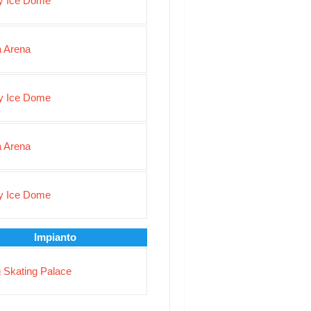
y Ice Dome
 Arena
y Ice Dome
 Arena
y Ice Dome
Impianto
g Skating Palace