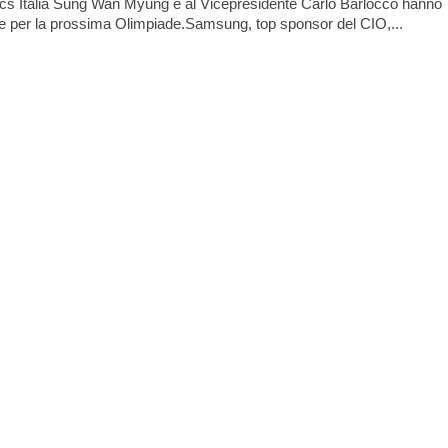
ics Italia Sung Wan Myung e al Vicepresidente Carlo Barlocco hanno
ste per la prossima Olimpiade.Samsung, top sponsor del CIO,...