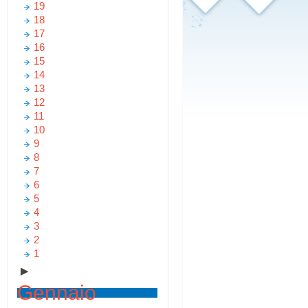
19
18
17
16
15
14
13
12
11
10
9
8
7
6
5
4
3
2
1
▶
Gennaio