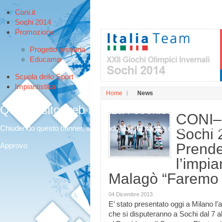
Coni.it
Sochi 2014
Promozione
Progetto primaria
Educamp
Scuola dello Sport
Impiantistica
Home
News
Questo sito web utilizza i cookies per offri
CONI–
Chiudendo questo banner, scorrendo questa pagina o cliccando qualunq
Sochi 
Prende 
Approvo
l’impia
Malagò “Faremo 
04 Dicembre 2013
.
E’ stato presentato oggi a Milano l
che si disputeranno a Sochi dal 7 