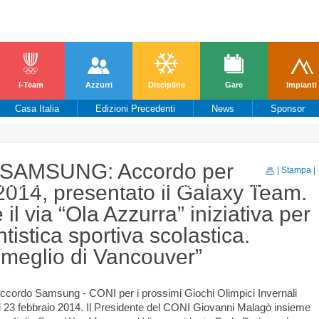
I-Team
Azzurri
Discipline
Gare
Impianti
Casa Italia
Edizioni Precedenti
News
Sponsor
re una migliore esperienza di navigazione, ge
SAMSUNG: Accordo per
| Stampa |
ue suo elemento, l'utente esprime il suo consenso all’utilizzo dei c
2014, presentato il Galaxy Team.
il via “Ola Azzurra” iniziativa per
ntistica sportiva scolastica.
meglio di Vancouver”
’accordo Samsung - CONI per i prossimi Giochi Olimpici Invernali
al 23 febbraio 2014. Il Presidente del CONI Giovanni Malagò insieme