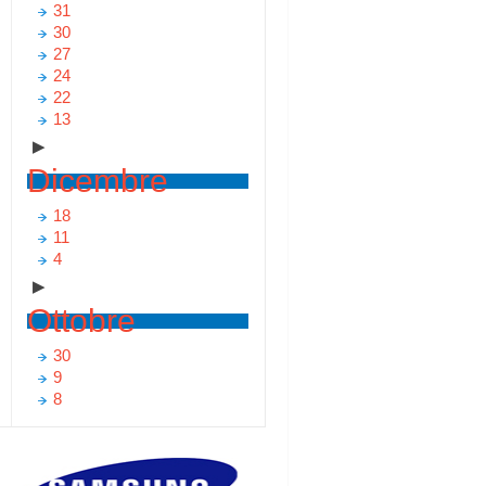
31
30
27
24
22
13
▶
Dicembre
18
11
4
▶
Ottobre
30
9
8