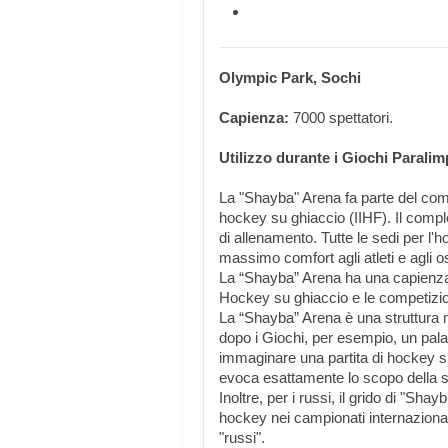
Olympic Park, Sochi
Capienza:
7000 spettatori.
Utilizzo durante i Giochi Paralim
La "Shayba" Arena fa parte del comp
hockey su ghiaccio (IIHF). Il comp
di allenamento. Tutte le sedi per l'h
massimo comfort agli atleti e agli os
La “Shayba” Arena ha una capienza d
Hockey su ghiaccio e le competizion
La “Shayba” Arena è una struttura m
dopo i Giochi, per esempio, un palaz
immaginare una partita di hockey s
evoca esattamente lo scopo della 
Inoltre, per i russi, il grido di "S
hockey nei campionati internazional
"russi".