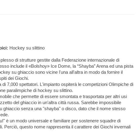
pici:
Hockey su slittino
lesso di strutture gestite dalla Federazione internazionale di
lesso include il «Bolshoy» Ice Dome, la “Shayba” Arena ed una pista
ockey su ghiaccio sono vicine l'una all'altra in modo da fornire il
piti dei Giochi.
i 7,000 spettatori. L'impianto ospiterà le competizioni Olimpiche di
e paralimpiche di hockey su slittino.
obile che permette di essere smontata e trasportata per altri usi
zetto del ghiaccio in un'altra città russa. Sarebbe impossibile
u ghiaccio senza una "shayba" o disco, dato che il nome stesso
sede.
haybu!" è un modo universale e familiare per sostenere squadre di
i. Perciò, questo nome rappresenta il carattere dei Giochi invernali