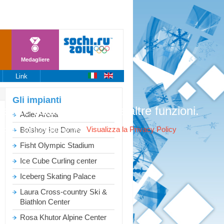
Medagliere
Link
Gli
impianti
stire l'autenticazione e altre funzioni.
Adler Arena
ookies sul suo dispositivo.
Visualizza la Privacy Policy
Bolshoy Ice Dome
Fisht Olympic Stadium
Ice Cube Curling center
Iceberg Skating Palace
Laura Cross-country Ski &
Biathlon Center
Rosa Khutor Alpine Center