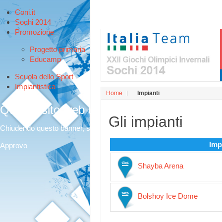
Coni.it
Sochi 2014
Promozione
Progetto primaria
Educamp
Scuola dello Sport
Impiantistica
Home
Impianti
Questo sito web utilizza i cookies per offri
Gli impianti
Chiudendo questo banner, scorrendo questa pagina o cliccando qualunq
Imp
Approvo
Shayba Arena
Bolshoy Ice Dome