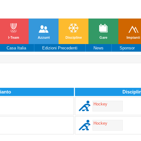
I-Team
Azzurri
Discipline
Gare
Impianti
Casa Italia
Edizioni Precedenti
News
Sponsor
re una migliore esperienza di navigazione, ge
ue suo elemento, l'utente esprime il suo consenso all’utilizzo dei c
ianto
Discipli
Hockey
Hockey