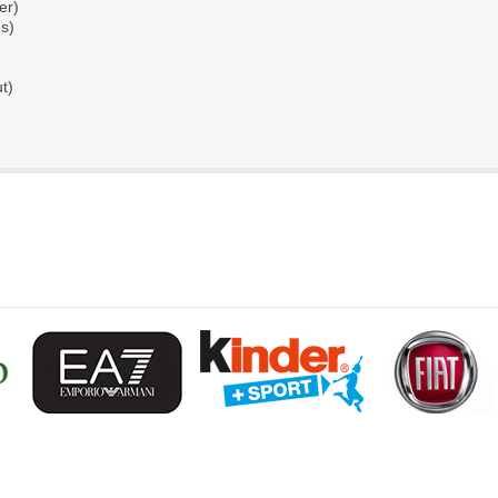
er)
s)
t)