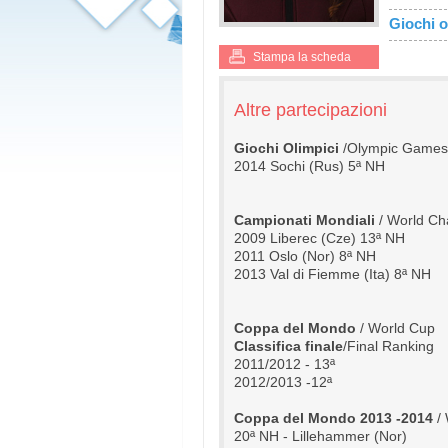
Giochi o
Stampa la scheda
Altre partecipazioni
Giochi Olimpici 
/Olympic Games
2014 Sochi (Rus) 5ª NH
Campionati Mondiali
 / World C
2009 Liberec (Cze) 13ª NH
2011 Oslo (Nor) 8ª NH
2013 Val di Fiemme (Ita) 8ª NH
Coppa del Mondo
 / World Cup
Classifica finale
/Final Ranking
2011/2012 - 13ª
2012/2013 -12ª
Coppa del Mondo 2013 -2014 
/
20ª NH - Lillehammer (Nor)