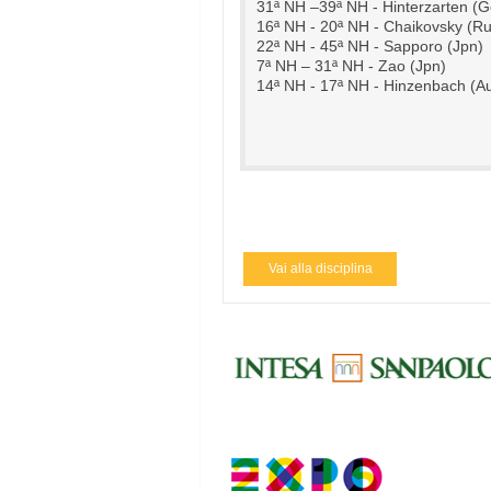
31ª NH –39ª NH - Hinterzarten (G
16ª NH - 20ª NH - Chaikovsky (Ru
22ª NH - 45ª NH - Sapporo (Jpn)
7ª NH – 31ª NH - Zao (Jpn)
14ª NH - 17ª NH - Hinzenbach (Au
Vai alla disciplina