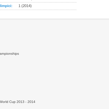
limpici:
1 (2014)
hampionships
 World Cup 2013 - 2014