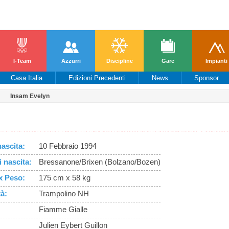
I-Team
Azzurri
Discipline
Gare
Impianti
Casa Italia
Edizioni Precedenti
News
Sponsor
Insam Evelyn
re una migliore esperienza di navigazione, ge
ue suo elemento, l'utente esprime il suo consenso all’utilizzo dei c
nascita:
10 Febbraio 1994
 nascita:
Bressanone/Brixen (Bolzano/Bozen)
x Peso:
175 cm x 58 kg
tà:
Trampolino NH
Fiamme Gialle
Julien Eybert Guillon